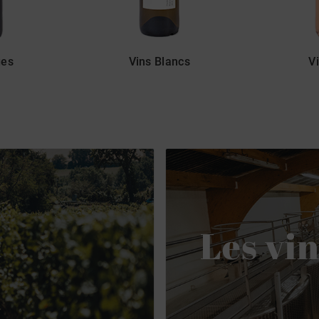
ges
Vins Blancs
V
Les vi