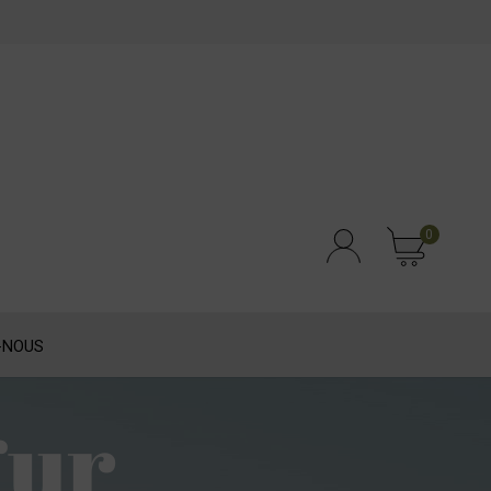
0
-NOUS
gur