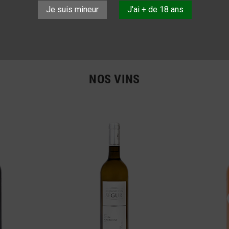
Je suis mineur
J'ai + de 18 ans
NOS VINS