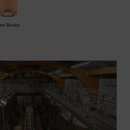
ins Rosés
ns