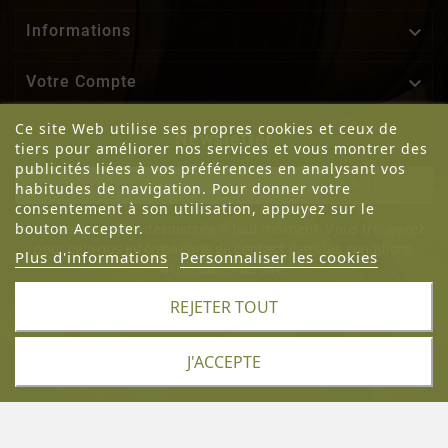

Informations

Votre Compte
Ce site Web utilise ses propres cookies et ceux de
Newsletter
tiers pour améliorer nos services et vous montrer des
publicités liées à vos préférences en analysant vos
D'ACCORD
habitudes de navigation. Pour donner votre
consentement à son utilisation, appuyez sur le
bouton Accepter.
Vous pouvez vous désinscrire à tout moment. Vous trouverez
pour cela nos informations de contact dans les conditions
Plus d'informations
Personnaliser les cookies
d'utilisation du site.
REJETER TOUT
J'ACCEPTE
© 2023 - Domaine D'En Ségur