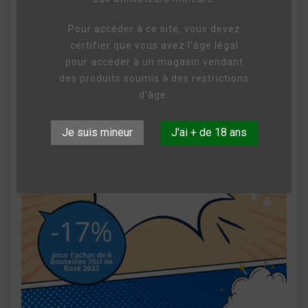
offre du mois d'avril sur le Rosé


08 Avril 2024
Vues :
2020
Pour accéder à ce site, vous devez
certifier que vous avez l'âge légal
pour accéder à un magasin vendant
des produits soumis à des restrictions
d'âge.
Je suis mineur
J'ai + de 18 ans