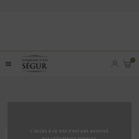
0

Accueil
Blog Title
offre du mois d'avril sur le Rosé
L'accès à ce site n'est pas autorisé
aux utilisateurs mineurs.